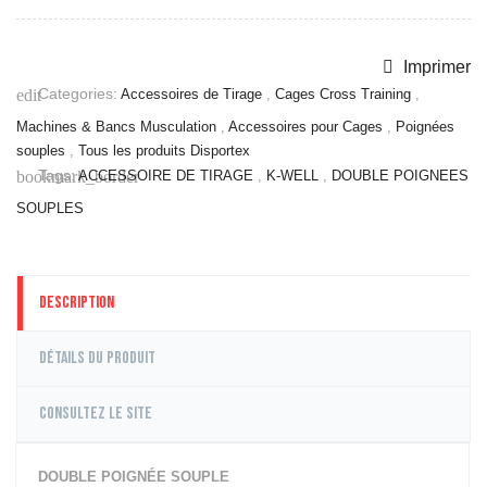
Grimper
Barres &
Imprimer
Accessoires
Categories:
edit
Racks,
Accessoires de Tirage
,
Cages Cross Training
,
Supports &
Machines & Bancs Musculation
,
Accessoires pour Cages
,
Poignées
Rangement
souples
,
Tous les produits Disportex
Plyo box &
Tags:
bookmark_border
ACCESSOIRE DE TIRAGE
,
K-WELL
,
DOUBLE POIGNEES
Pliométrie
SOUPLES
Motricité
Power bag &
Gilet lesté
Pneu, Sled &
Description
Traineau
Autre Petit
Détails du produit
Equipement
Cages Cross
Training
Consultez le site
Cages &
Stations
DOUBLE POIGNÉE SOUPLE