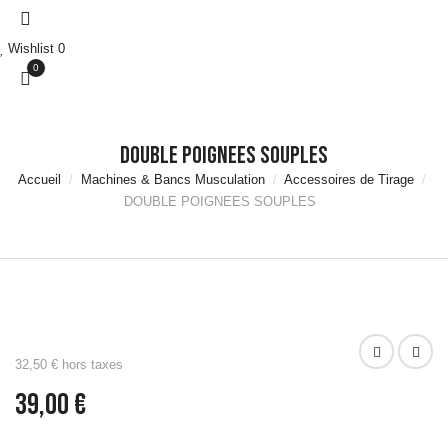
Marche
Accessoires
Wishlist
0
Natation
0
Accessoires
Aquafitness &
Aquaboxe
Equipement et
DOUBLE POIGNEES SOUPLES
Rangement
Accueil
Machines & Bancs Musculation
Accessoires de Tirage
Piscine
DOUBLE POIGNEES SOUPLES
Matériels de
musculation
Haltères &
Racks
Disques &
Supports
Barres de
32,50 € hors taxes
Musculation &
39,00 €
Racks
Autres
Accessoires