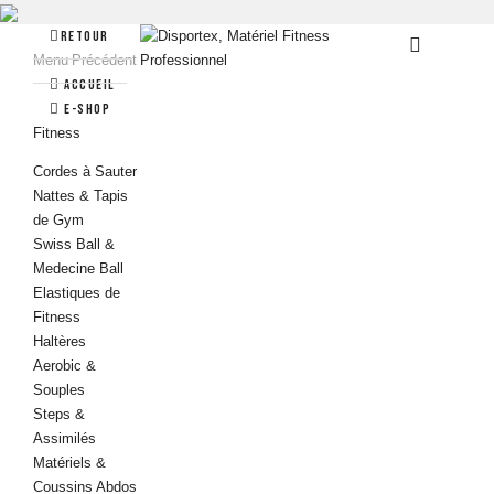
Retour
Menu
Précédent
Accueil
e-Shop
Fitness
Cordes à Sauter
Nattes & Tapis
de Gym
Swiss Ball &
Medecine Ball
Elastiques de
Fitness
Haltères
Aerobic &
Souples
Steps &
Assimilés
Matériels &
Coussins Abdos