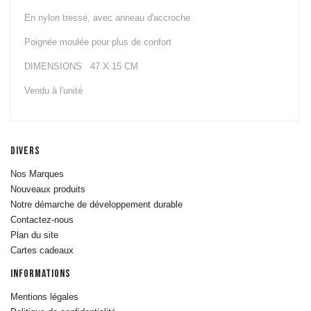
Outdoor
Cages &
En nylon tressé, avec anneau d'accroche
Stations Indoor
Poignée moulée pour plus de confort
Appareils
Cardio
DIMENSIONS 47 X 15 CM
Tapis de Course
Vendu à l'unité
Steppers &
Simulateurs
d'Escalier
Skiergs &
DIVERS
Machines à
Nos Marques
Corde
Nouveaux produits
Elliptiques
Notre démarche de développement durable
Vélos
Contactez-nous
Rameurs
Plan du site
Machines et
Cartes cadeaux
bancs de
musculation
INFORMATIONS
Poulies
Mentions légales
Fitness Tower &