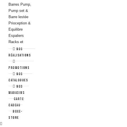
Barres Pump,
Pump set &
Barre lestée
Prioception &
Equilibre
Espaliers
Racks et
Supports
Nos
Fitness
réalisations
Yoga - Pilates &
Stretching
Promotions
Nos
Pilates & Gym
catalogues
douce
NOS
Yoga
MAGASINS
Streching &
Carte
Récupération
cadeau
Aquafitness
Boxe-
Store
Aquabikes &
Tapis de