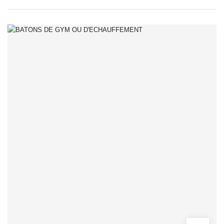
Barres & Muscu
Vestes &
Accessoires
Lestés
Matériels pour
les Pompes
Power Rack,
Cadre Smith &
Squat
Equipements
Cross Training
Elastiques &
TRX
Cordes à Sauter
& Vitesse
KettleBells
Slam Balls &
Wall Balls
Battle Rope &
Corde à