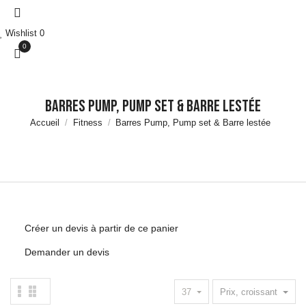
Marche
Accessoires
Wishlist
0
Natation
0
Accessoires
Aquafitness &
Aquaboxe
Equipement et
Barres Pump, Pump set & Barre lestée
Rangement
Accueil
Fitness
Barres Pump, Pump set & Barre lestée
Piscine
Matériels de
musculation
Haltères &
Racks
Disques &
Supports
Créer un devis à partir de ce panier
Barres de
Demander un devis
Musculation &
Racks
Autres
37
Prix, croissant
Accessoires