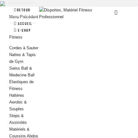
Retour
Menu
Précédent
Accueil
e-Shop
Fitness
Cordes à Sauter
Nattes & Tapis
de Gym
Swiss Ball &
Medecine Ball
Elastiques de
Fitness
Haltères
Aerobic &
Souples
Steps &
Assimilés
Matériels &
Coussins Abdos