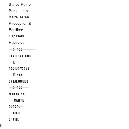
Barres Pump,
Pump set &
Barre lestée
Prioception &
Equilibre
Espaliers
Racks et
Supports
Nos
Fitness
réalisations
Yoga - Pilates &
Stretching
Promotions
Nos
Pilates & Gym
catalogues
douce
NOS
Yoga
MAGASINS
Streching &
Carte
Récupération
cadeau
Aquafitness
Boxe-
Store
Aquabikes &
Tapis de