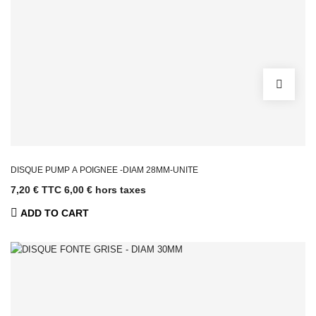
Câbles et
Accastillage
Accessoires
SAV
Selleries Toutes
Marques
Pièces
détachées SAV
Produits
d'entretien
Batteries
DISQUE PUMP A POIGNEE -DIAM 28MM-UNITE
Aménagement
7,20 € TTC
6,00 € hors taxes
& Equipement
Salles
ADD TO CART
SPECIFIQUE
METIERS
Collectivités
Kiné
Pompiers &
Armée