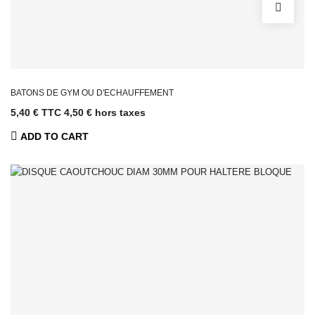
Grimper
Barres &
Accessoires
Racks,
Supports &
Rangement
BATONS DE GYM OU D'ECHAUFFEMENT
Plyo box &
5,40 € TTC
4,50 € hors taxes
Pliométrie
ADD TO CART
Motricité
Power bag &
Gilet lesté
Pneu, Sled &
Traineau
Autre Petit
Equipement
Cages Cross
Training
Cages &
Stations