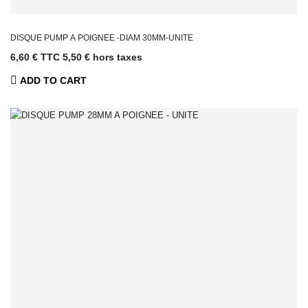
Volley Ball
Tennis de table
Tennis
DISQUE PUMP A POIGNEE -DIAM 30MM-UNITE
Padel
6,60 € TTC
5,50 € hors taxes
Football
Basket
ADD TO CART
Sols sportif
Tatamis & Tapis
puzzle
Rouleau de sol
Protections
Pistes courses
& Gazon
Dalles de sol
SPORTS DE
COMBAT
Arts Martiaux
Boxe
Disportex SAV