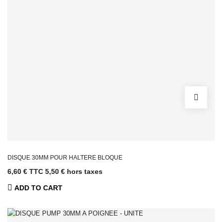
Outdoor
Cages &
Stations Indoor
Appareils
Cardio
Tapis de Course
Steppers &
Simulateurs
d'Escalier
Skiergs &
Machines à
Corde
Elliptiques
Vélos
DISQUE 30MM POUR HALTERE BLOQUE
Rameurs
6,60 € TTC
5,50 € hors taxes
Machines et
bancs de
ADD TO CART
musculation
Poulies
Fitness Tower &