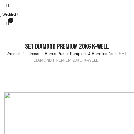
Marche
Accessoires
Wishlist
0
Natation
0
Accessoires
Aquafitness &
Aquaboxe
Equipement et
SET DIAMOND PREMIUM 20KG K-WELL
Rangement
Accueil
Fitness
Barres Pump, Pump set & Barre lestée
SET
Piscine
DIAMOND PREMIUM 20KG K-WELL
Matériels de
musculation
Haltères &
Racks
Disques &
Supports
Barres de
Musculation &
Racks
Autres
Accessoires