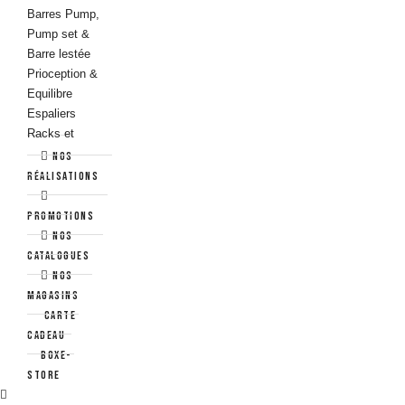
Barres Pump,
Pump set &
Barre lestée
Prioception &
Equilibre
Espaliers
Racks et
Supports
Nos
Fitness
réalisations
Yoga - Pilates &
Stretching
Promotions
Nos
Pilates & Gym
catalogues
douce
NOS
Yoga
MAGASINS
Streching &
Carte
Récupération
cadeau
Aquafitness
Boxe-
Store
Aquabikes &
Tapis de