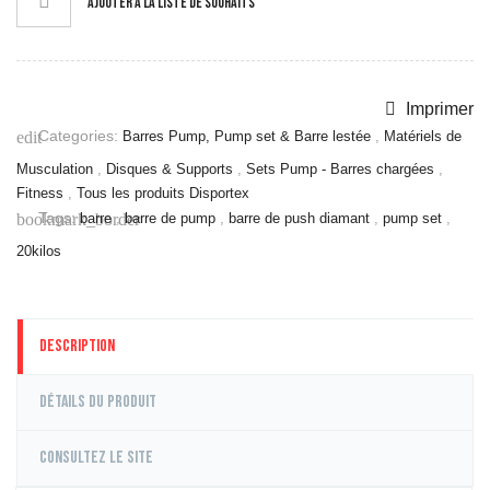
AJOUTER À LA LISTE DE SOUHAITS
Imprimer
Categories:
edit
Barres Pump, Pump set & Barre lestée
,
Matériels de
Musculation
,
Disques & Supports
,
Sets Pump - Barres chargées
,
Fitness
,
Tous les produits Disportex
Tags:
bookmark_border
barre
,
barre de pump
,
barre de push diamant
,
pump set
,
20kilos
Description
Détails du produit
Consultez le site