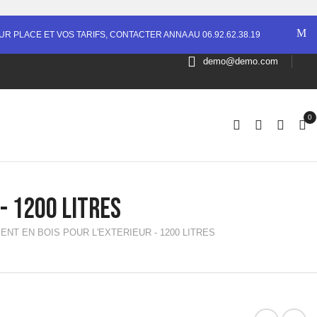
R PLACE ET VOS TARIFS, CONTACTER ANNA AU 06.92.62.38.19
demo@demo.com
0
- 1200 LITRES
NT EN BOIS POUR L'EXTERIEUR - 1200 LITRES