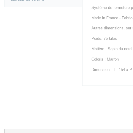
Steppers & 
Système de fermeture po
Skiergs & 
Elliptiques
Made in France - Fabric
Vélos
Rameurs
Autres dimensions, sur 
Machines e
Poids: 75 kilos
Poulies
Matière : Sapin du nord
Fitness To
Machines à
Coloris : Marron
Plateformes
Dimension : L. 154 x P
Machines à
Accessoire
Barres Mura
Power rack
Bancs de M
sports terre
Volley Ball
Tennis de t
Tennis