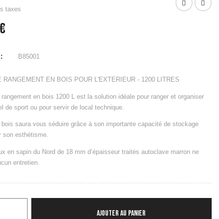
rs taxes
 €
:
B85001
 RANGEMENT EN BOIS POUR L'EXTERIEUR - 1200 LITRES
 rangement en bois 1200 L est la solution idéale pour ranger et organiser
el de sport ou pour servir de local technique.
 bois saura vous séduire grâce à son importante capacité de stockage
r son esthétisme.
x en sapin du Nord de 18 mm d’épaisseur traités autoclave marron ne
cun entretien.
AJOUTER AU PANIER