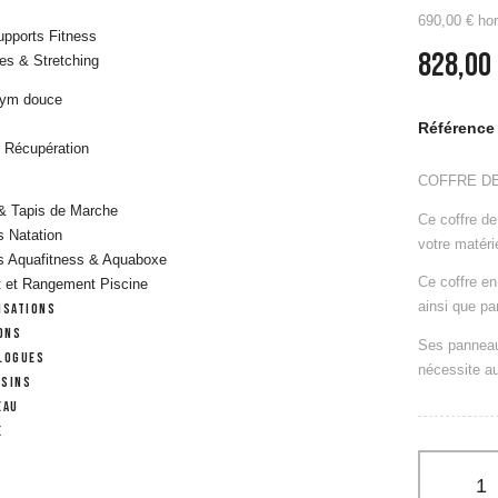
690,00 € ho
upports Fitness
828,00
tes & Stretching
Gym douce
Référence 
 Récupération
s
COFFRE DE
& Tapis de Marche
Ce coffre de
s Natation
votre matéri
s Aquafitness & Aquaboxe
Ce coffre en
 et Rangement Piscine
ainsi que pa
isations
e musculation
ons
Ses panneau
 Racks
logues
nécessite au
Supports
SINS
Musculation & Racks
eau
essoires Barres & Muscu
e
ccessoires Lestés
pour les Pompes
, Cadre Smith & Squat