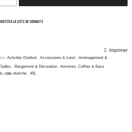
JOUTER À LA LISTE DE SOUHAITS
Imprimer
es:
Activités Outdoor
,
Accessoires & Loisir
,
Aménagement &
 Salles
,
Rangement & Décoration
,
Armoires, Coffres & Bacs
border
ac
,
sac etanche
,
40L