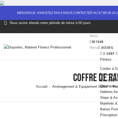
BIENVENUE, N'HESITEZ PAS A NOUS CONTACTER AU 07.88.56.24.
Nous avons étendu notre période de retour à 60 jours.
Menu
Retour
Menu
Accueil
e-Shop
Fitness
Cordes à S
COFFRE DE RA
Nattes & T
Swiss Ball 
Elastiques 
Accueil
Aménagement & Equipement Salles
Ran
Haltères Ae
Steps & As
Matériels 
Barres Pum
Prioception