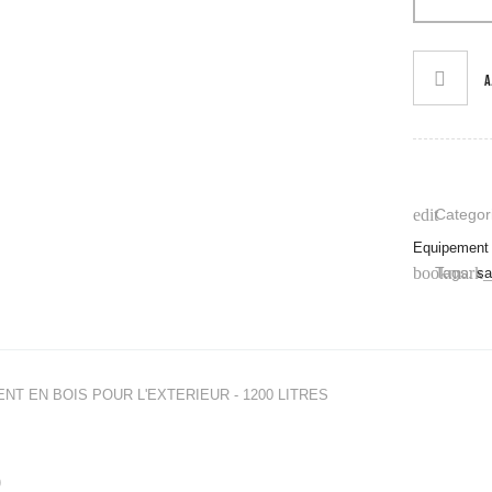
s Cross Training
 & TRX
A
auter & Vitesse
& Wall Balls
e & Corde à Grimper
ccessoires
ports & Rangement
Categori
edit
Pliométrie
Equipement
Tags:
bookmark_
s
 Gilet lesté
 & Traineau
 Equipement
s Training
ations Outdoor
T EN BOIS POUR L'EXTERIEUR - 1200 LITRES
tions Indoor
ardio
ourse
)