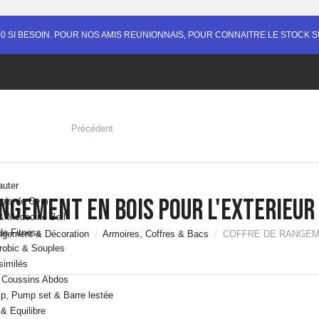
10 SI BESOIN. POUR NOS AMIS REUNIONNAIS, POUR CONNAITRE LE STOCK SU
Précédent
auter
NGEMENT EN BOIS POUR L'EXTERIEUR 
apis de Gym
& Medecine Ball
de Fitness
gement & Décoration
Armoires, Coffres & Bacs
COFFRE DE RANGEME
robic & Souples
similés
& Coussins Abdos
p, Pump set & Barre lestée
 & Equilibre