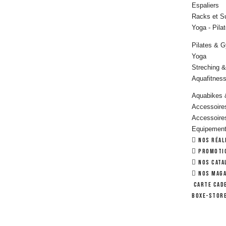
Espaliers
Racks et S
Yoga - Pila
Pilates & 
Yoga
Streching &
Aquafitnes
Aquabikes 
Accessoire
Accessoire
Equipement
Nos réal
Matériels d
Promoti
Haltères &
Nos cata
Disques & 
NOS MAGA
Barres de 
Carte cad
Autres Acc
Boxe-Stor
Vestes & A
Matériels 
Power Rack