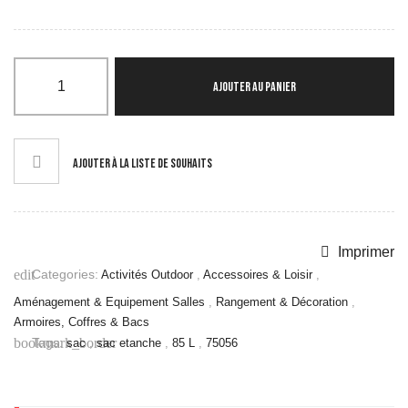
AJOUTER AU PANIER
AJOUTER À LA LISTE DE SOUHAITS
Imprimer
Categories:
edit
Activités Outdoor
,
Accessoires & Loisir
,
Aménagement & Equipement Salles
,
Rangement & Décoration
,
Armoires, Coffres & Bacs
Tags:
bookmark_border
sac
,
sac etanche
,
85 L
,
75056