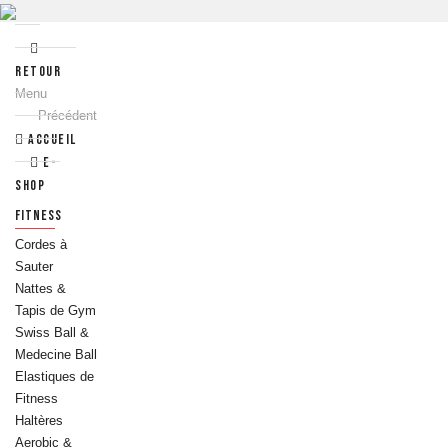
Retour
Menu
Précédent
Accueil
e-
Shop
FITNESS
Cordes à
Sauter
Nattes &
Tapis de Gym
Swiss Ball &
Medecine Ball
Elastiques de
Fitness
Haltères
Aerobic &