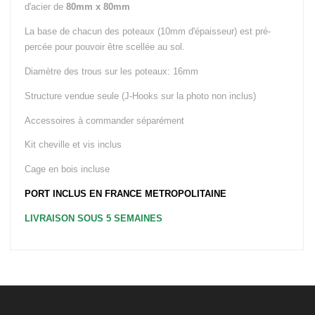
d'acier de
80mm x 80mm
Machines à
Corde
La base de chacun des poteaux (10mm d'épaisseur) est pré-
Elliptiques
percée pour pouvoir être scellée au sol.
Vélos
Diamètre des trous sur les poteaux: 16mm
Rameurs
MACHINES ET
Structure vendue seule (J-Hooks sur la photo non inclus)
BANCS DE
MUSCULATION
Accessoires à commander séparément
Poulies
Kit cheville et vis inclus
Fitness Tower
& Chaises
Cage en bois incluse
Romaines
PORT INCLUS EN FRANCE METROPOLITAINE
Machines à
Charge Libre
LIVRAISON SOUS 5 SEMAINES
Plateformes
Haltérophilie
Machines à
Charge
Guidée
Accessoires