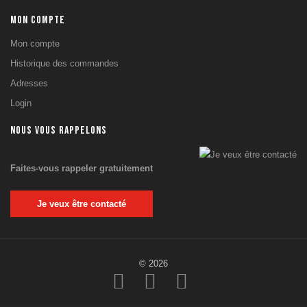
Tatamis &
Tapis puzzle
MON COMPTE
Rouleau de
Mon compte
sol
Protections
Historique des commandes
Pistes
Adresses
courses &
Login
Gazon
Dalles de sol
NOUS VOUS RAPPELONS
SPORTS DE
COMBAT
Faites-vous rappeler gratuitement
Arts Martiaux
Boxe
Je veux être contacté
DISPORTEX
SAV
Câbles et
Accastillage
© 2026
Accessoires
SAV
Selleries