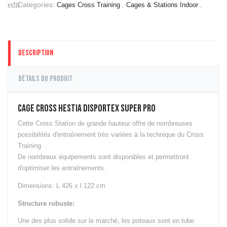
Pneu, Sled &
Categories:
edit
Cages Cross Training
,
Cages & Stations Indoor
,
Traineau
Autre Petit
Equipement
Description
CAGES CROSS
TRAINING
Cages &
Détails du produit
Stations
Outdoor
CAGE CROSS HESTIA DISPORTEX SUPER PRO
Cages &
Stations
Cette Cross Station de grande hauteur offre de nombreuses
Indoor
possibilités d'entraînement très variées à la technique du Cross
APPAREILS
Training
CARDIO
De nombreux équipements sont disponibles et permettront
d'optimiser les entraînements.
Tapis de
Course
Dimensions: L 426 x l 122 cm
Steppers &
Simulateurs
Structure robuste:
d'Escalier
Une des plus solide sur le marché, les poteaux sont en tube
Skiergs &