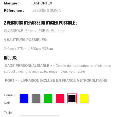
Disques &
Marque :
DISPORTEX
Supports
Référence :
B580005-S-3MM-N
Barres de
Musculation
2 VERSIONS D'EPAISSEUR D'ACIER POSSIBLE :
& Racks
Autres
CLASSIQUE
: 3mm /
PREMIUM
: 4mm
Accessoires
4 HAUTEURS POSSIBLES:
Barres &
Muscu
240cm / 275cm / 300cm /375cm
Vestes &
INCLUS:
Accessoires
Lestés
-CAGE PERSONNALISABLE =>
Coloris de la structure au choix sans
Matériels pour
surcoût : noir, gris anthracite, rouge, bleu, vert, jaune
les Pompes
-PORT => LIVRAISON INCLUSE EN FRANCE METROPOLITAINE
Power Rack,
Cadre Smith
& Squat
Couleur:
EQUIPEMENTS
Noir
CROSS
TRAINING
Taille
Elastiques &