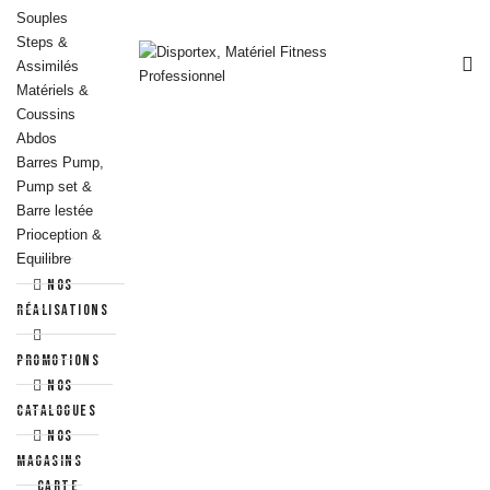
Souples
Steps &
Assimilés
Matériels &
Coussins
Abdos
Barres Pump,
Pump set &
Barre lestée
Prioception &
Equilibre
Espaliers
Nos
Racks et
réalisations
Supports
Fitness
Promotions
Nos
YOGA -
PILATES &
catalogues
STRETCHING
NOS
Pilates &
MAGASINS
Gym douce
Carte