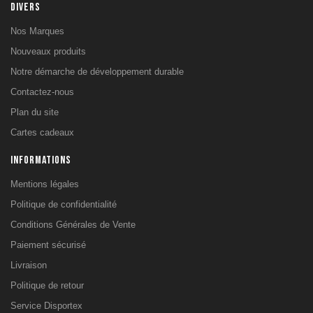
DIVERS
de Tirage
Barres
Nos Marques
Murales & de
Nouveaux produits
Traction
Power rack,
Notre démarche de développement durable
Cadre Smith
Contactez-nous
& Squat
Plan du site
Bancs de
Musculation
Cartes cadeaux
SPORTS
INFORMATIONS
TERRESTRES
Volley Ball
Mentions légales
Tennis de
Politique de confidentialité
table
Conditions Générales de Vente
Tennis
Padel
Paiement sécurisé
Football
Livraison
Basket
Politique de retour
SOLS SPORTIF
Service Disportex