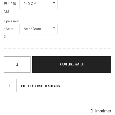
EU: 240
TRX
Cordes à
CM
Sauter &
Vitesse
Epaisseur
KettleBells
: Acier
Slam Balls &
3mm
Wall Balls
Battle Rope &
Corde à
Grimper
Barres &
AJOUTER AU PANIER
Accessoires
Racks,
Supports &
Rangement
AJOUTER À LA LISTE DE SOUHAITS
Plyo box &
Pliométrie
Motricité
Power bag &
Imprimer
Gilet lesté