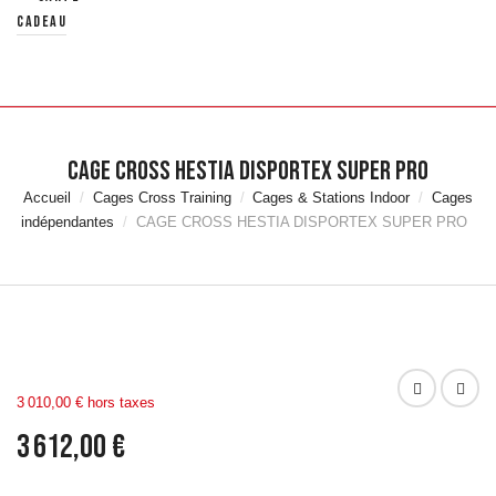
Yoga
cadeau
Streching &
Récupération
AQUAFITNESS
Aquabikes &
Tapis de
CAGE CROSS HESTIA DISPORTEX SUPER PRO
Marche
Accessoires
Accueil
Cages Cross Training
Cages & Stations Indoor
Cages
Natation
indépendantes
CAGE CROSS HESTIA DISPORTEX SUPER PRO
Accessoires
Aquafitness &
Aquaboxe
Equipement
et Rangement
Piscine
MATÉRIELS DE
3 010,00 € hors taxes
MUSCULATION
3 612,00 €
Haltères &
Racks