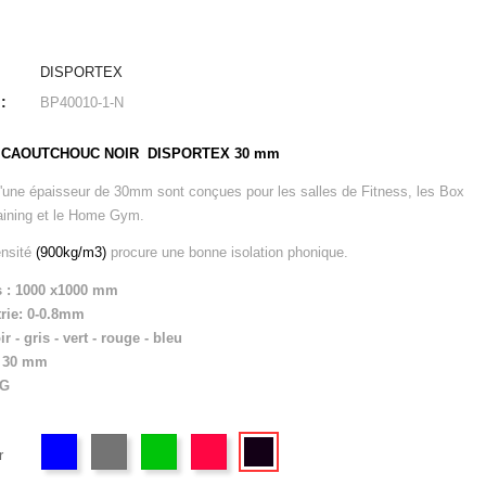
DISPORTEX
:
BP40010-1-N
 CAOUTCHOUC NOIR DISPORTEX 30 mm
d'une épaisseur de 30mm sont conçues pour les salles de Fitness, les Box
aining et le Home Gym.
ensité
(900kg/m3)
procure une bonne isolation phonique.
 : 1000 x1000 mm
rie: 0-0.8mm
ir - gris - vert - rouge - bleu
: 30 mm
KG
r