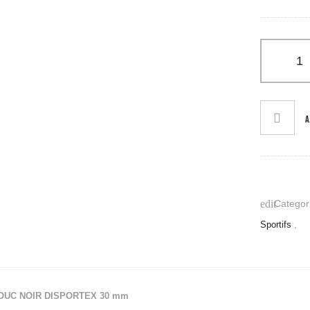
Vitesse
Balls
e à Grimper
res
& Rangement
rie
A
lesté
eau
ment
ING
Categori
edit
Outdoor
Sportifs
,
ndoor
eurs d'Escalier
UC NOIR DISPORTEX 30 mm
s à Corde