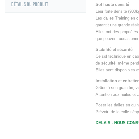
Détails du produit
Sol haute densité
Elliptiques
Leur forte densité (900
Vélos
Les dalles Training en 
Rameurs
garantit une grande rési
MACHINES ET BANCS
Elles ont des propriétés
Poulies
que peuvent occasionner 
Fitness Tower & C
Stabilité et sécurité
Machines à Charge 
Ce sol technique en cao
Plateformes Haltéro
de sécurité, même penda
Machines à Charge
Elles sont disponibles 
Accessoires de Tir
Barres Murales & d
Installation et entretie
Power rack, Cadre
Grâce à son grain fin, v
Bancs de Musculat
Attention aux huiles et
SPORTS TERRESTRE
Poser les dalles en quin
Volley Ball
Prévoir: de la colle né
Tennis de table
DELAIS - NOUS CON
Tennis
Padel
Football