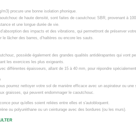
kg/m3) procure une bonne isolation phonique.
caoutchouc de haute densité, sont faites de caoutchouc SBR, provenant à 10
stance et une longue durée de vie.
 DE MUSCULATION
 d’absorption des impacts et des vibrations, qui permettront de préserver votr
le lâcher des barres, d’haltères ou encore les sauts.
haises Romaines
Libre
utchouc, possède également des grandes qualités antidérapantes qui vont perm
philie
nt les exercices les plus exigeants.
 Guidée
avec différentes épaisseurs, allant de 15 à 40 mm, pour répondre spécialemen
age
e Traction
n
 Smith & Squat
ous pourrez nettoyer votre sol de manière efficace avec un aspirateur ou une se
ion
 aux graisses, qui peuvent endommager le caoutchouc.
S
conce pour qu'elles soient reliées entre elles et s'autobloquent.
oprène ou polyuréthane ou un ceinturage avec des bordures (ou les murs).
SULTER