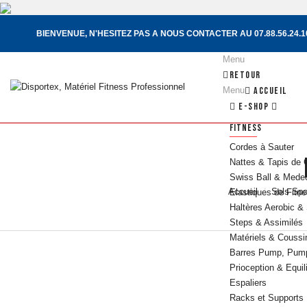
BIENVENUE, N'HESITEZ PAS A NOUS CONTACTER AU 07.88.56.24.
Menu
Retour
Menu
Accueil
e-Shop
FITNESS
Cordes à Sauter
Nattes & Tapis de
Swiss Ball & Medec
Accueil
Sols Spor
Elastiques de Fitn
Haltères Aerobic &
Steps & Assimilés
Matériels & Couss
Barres Pump, Pump
Prioception & Equil
Espaliers
Racks et Supports 