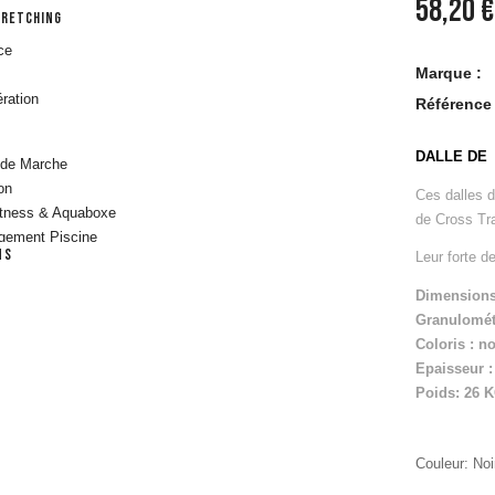
58,20 €
TRETCHING
ce
Marque :
ration
Référence 
DALLE DE
 de Marche
on
Ces dalles 
itness & Aquaboxe
de Cross Tr
gement Piscine
ns
Leur forte d
ULATION
Dimensions
Granulomét
s
Coloris : no
tion & Racks
Epaisseur 
s Barres & Muscu
Poids: 26 
res Lestés
 Pompes
 Smith & Squat
Couleur: Noi
S TRAINING