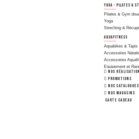
YOGA - PILATES & S
Pilates & Gym dou
Yoga
Streching & Récupé
AQUAFITNESS
Aquabikes & Tapis
Accessoires Natati
Accessoires Aquaf
Equipement et Ran
Nos réalisatio
MATÉRIELS DE MUSC
Promotions
Haltères & Racks
Nos catalogues
Disques & Support
NOS MAGASINS
Barres de Muscula
Carte cadeau
Autres Accessoire
Vestes & Accessoi
Matériels pour les
Power Rack, Cadre
EQUIPEMENTS CROS