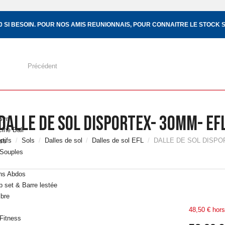
10 SI BESOIN. POUR NOS AMIS REUNIONNAIS, POUR CONNAITRE LE STOCK S
Précédent
DALLE DE SOL DISPORTEX- 30MM- EF
 Gym
ine Ball
tifs
Sols
Dalles de sol
Dalles de sol EFL
DALLE DE SOL DISPO
ess
 Souples
ins Abdos
 set & Barre lestée
ibre
48,50 € hors
Fitness