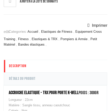
AJOUTER À LA LISTE DE SOUHAITS
Imprimer
Categories:
edit
Accueil
,
Elastiques de Fitness
,
Equipement Cross
Training
,
Fitness
,
Elastiques & TRX
,
Pompiers & Armée
,
Petit
Matériel
,
Bandes élastiques
,
Description
Détails du produit
ACCROCHE ELASTIQUE - TRX POUR PORTE K-WELL
Poids : 300gr
Longueur : 22cm
Matière : Sangle tissu, anneau caoutchouc
Coloris : Noir