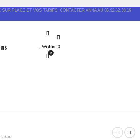
 SUR PLACE ET VOS TARIFS, CONTACTER ANNA AU 06.92.62.38.19
Wishlist
0
INS
0
 taxes