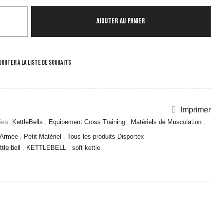
AJOUTER AU PANIER
JOUTER À LA LISTE DE SOUHAITS
Imprimer
es:
KettleBells
,
Equipement Cross Training
,
Matériels de Musculation
,
 Armée
,
Petit Matériel
,
Tous les produits Disportex
border
ttle bell
,
KETTLEBELL
,
soft kettle