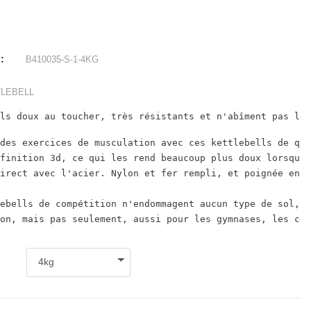
:
B410035-S-1-4KG
TLEBELL
ls doux au toucher, très résistants et n'abîment pas le 
des exercices de musculation avec ces kettlebells de qua
finition 3d, ce qui les rend beaucoup plus doux lorsque 
irect avec l'acier. Nylon et fer rempli, et poignée en a
ebells de compétition n'endommagent aucun type de sol, e