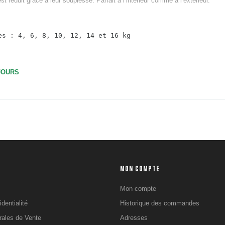
t réduit grâce à leur souplesse. Parfait à l’intérieur comme à l’extérieur.
es : 4, 6, 8, 10, 12, 14 et 16 kg
 JOURS
MON COMPTE
s
Mon compte
identialité
Historique des commandes
rales de Vente
Adresses