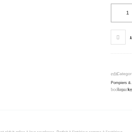
A
Categori
edit
Pompiers &
Tags:
bookmark_
ke