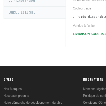
Détails du produit
Le risque de blessures es
Couleur : noir
Consultez le site
7 Poids disponibl
Vendue à l’unité.
LIVRAISON SOUS 15
DIVERS
INFORMATIONS
Nos Marques
Mentions légale
Nouveaux produits
Politique de conf
Notre démarche de développement durable
Conditions Géné