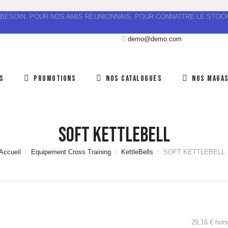
SI BESOIN. POUR NOS AMIS REUNIONNAIS, POUR CONNAITRE LE STOCK
demo@demo.com
S
PROMOTIONS
NOS CATALOGUES
NOS MAGAS
SOFT KETTLEBELL
Accueil
Equipement Cross Training
KettleBells
SOFT KETTLEBELL
29,16 € hors