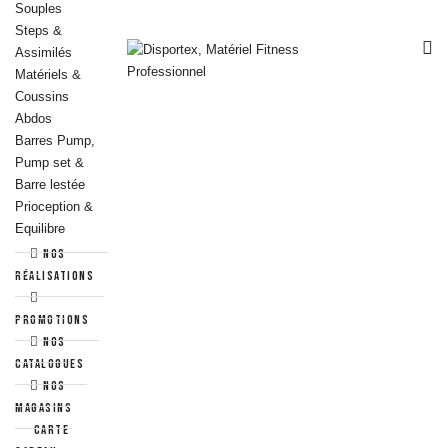
Souples
Steps &
Assimilés
Matériels &
Coussins
Abdos
Barres Pump,
Pump set &
Barre lestée
Prioception &
Equilibre
Espaliers
Nos
Racks et
réalisations
Supports
Fitness
Promotions
Yoga - Pilates
Nos
& Stretching
catalogues
NOS
Pilates &
MAGASINS
Gym douce
Carte
Yoga