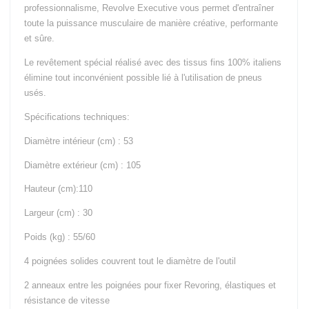
Pneu, Sled &
professionnalisme, Revolve Executive vous permet d'entraîner
Traineau
toute la puissance musculaire de manière créative, performante
Autre Petit
et sûre.
Equipement
Le revêtement spécial réalisé avec des tissus fins 100% italiens
Cages Cross
élimine tout inconvénient possible lié à l'utilisation de pneus
Training
usés.
Cages &
Spécifications techniques:
Stations
Outdoor
Diamètre intérieur (cm) : 53
Cages &
Stations
Diamètre extérieur (cm) : 105
Indoor
Hauteur (cm):110
Appareils
Cardio
Largeur (cm) : 30
Tapis de
Poids (kg) : 55/60
Course
4 poignées solides couvrent tout le diamètre de l'outil
Steppers &
Simulateurs
2 anneaux entre les poignées pour fixer Revoring, élastiques et
d'Escalier
résistance de vitesse