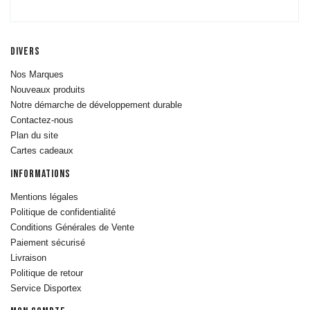
Skiergs &
Machines à
Corde
Elliptiques
DIVERS
Vélos
Nos Marques
Rameurs
Nouveaux produits
Machines et
Notre démarche de développement durable
bancs de
Contactez-nous
musculation
Plan du site
Poulies
Cartes cadeaux
Fitness Tower
INFORMATIONS
& Chaises
Romaines
Mentions légales
Machines à
Politique de confidentialité
Charge Libre
Conditions Générales de Vente
Plateformes
Paiement sécurisé
Haltérophilie
Livraison
Machines à
Politique de retour
Charge
Service Disportex
Guidée