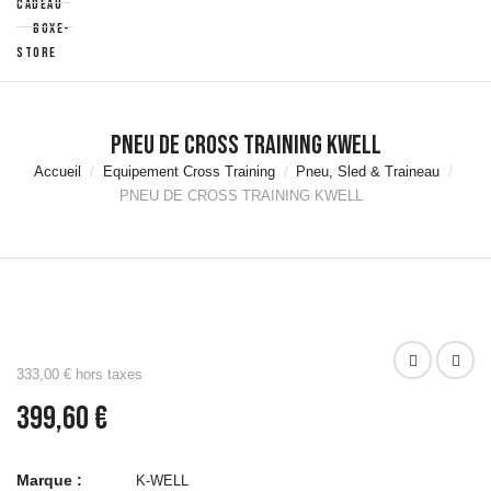
cadeau
Streching &
Boxe-
Récupération
Store
Aquafitness
Aquabikes &
Tapis de
PNEU DE CROSS TRAINING KWELL
Marche
Accueil
Equipement Cross Training
Pneu, Sled & Traineau
Accessoires
PNEU DE CROSS TRAINING KWELL
Natation
Accessoires
Aquafitness &
Aquaboxe
Equipement
et Rangement
Piscine
Matériels de
333,00 € hors taxes
musculation
399,60 €
Haltères &
Racks
Disques &
Marque :
K-WELL