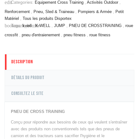
Categories:
edit
Equipement Cross Training
,
Activités Outdoor
,
TRX
Cordes à
Renforcement
,
Pneu, Sled & Traineau
,
Pompiers & Armée
,
Petit
Sauter &
Matériel
,
Tous les produits Disportex
Vitesse
Tags:
bookmark_border
kwell
,
K-WELL
,
JUMP
,
PNEU DE CROSSTRAINING
,
roue
KettleBells
crossfit
,
pneu d'entraienement
,
pneu fitness
,
roue fitness
Slam Balls &
Wall Balls
Battle Rope &
Corde à
Description
Grimper
Barres &
Détails du produit
Accessoires
Racks,
Consultez le site
Supports &
Rangement
Plyo box &
PNEU DE CROSS TRAINING
Pliométrie
Motricité
Conçu pour répondre aux besoins de ceux qui veulent s'entraîner
Power bag &
avec des produits non conventionnels tels que des pneus de
Gilet lesté
camion et des tracteurs sans sacrifier l'hygiène et le