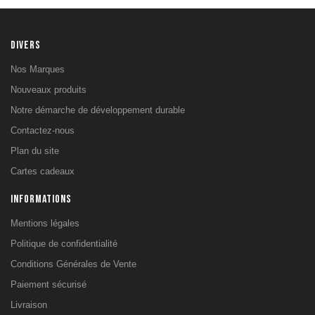
Chaises Romaines
Machines à Charge
Libre
DIVERS
Plateformes
Haltérophilie
Nos Marques
Machines à Charge
Nouveaux produits
Guidée
Notre démarche de développement durable
Accessoires de
Tirage
Contactez-nous
Barres Murales & de
Plan du site
Traction
Cartes cadeaux
Power rack, Cadre
Smith & Squat
INFORMATIONS
Bancs de
Musculation
Mentions légales
SPORTS TERRESTRES
Politique de confidentialité
Volley Ball
Conditions Générales de Vente
Tennis de table
Paiement sécurisé
Tennis
Livraison
Padel