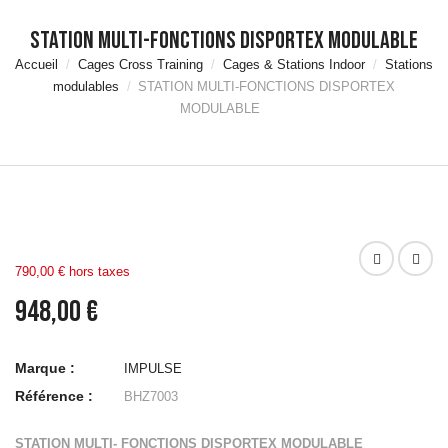
Equipement et
Rangement Piscine
STATION MULTI-FONCTIONS DISPORTEX MODULABLE
MATÉRIELS DE
Accueil
Cages Cross Training
Cages & Stations Indoor
Stations
MUSCULATION
modulables
STATION MULTI-FONCTIONS DISPORTEX
Haltères & Racks
MODULABLE
Disques & Supports
Barres de
Musculation & Racks
Autres Accessoires
Barres & Muscu
Vestes &
Accessoires Lestés
790,00 € hors taxes
Matériels pour les
Pompes
948,00 €
Power Rack, Cadre
Smith & Squat
Marque :
IMPULSE
EQUIPEMENTS CROSS
TRAINING
Référence :
BHZ7003
Elastiques & TRX
Cordes à Sauter &
STATION MULTI- FONCTIONS DISPORTEX MODULABLE