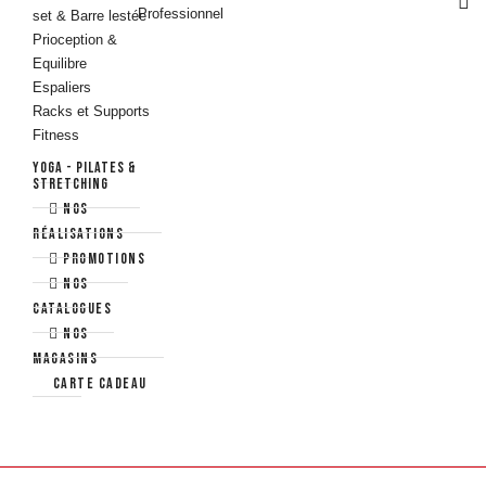
set & Barre lestée
Prioception &
Equilibre
Espaliers
Racks et Supports
Fitness
YOGA - PILATES &
STRETCHING
Nos
Pilates & Gym douce
réalisations
Yoga
Promotions
Streching &
Nos
Récupération
catalogues
AQUAFITNESS
NOS
Aquabikes & Tapis
MAGASINS
de Marche
Carte cadeau
Accessoires Natation
Accessoires
Aquafitness &
Aquaboxe