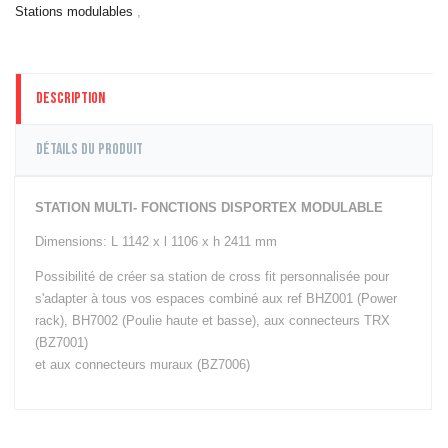
TRAINING
Stations modulables
,
Cages & Stations
Outdoor
Cages & Stations
Description
Indoor
APPAREILS CARDIO
Détails du produit
Tapis de Course
Steppers &
Simulateurs
STATION MULTI- FONCTIONS DISPORTEX MODULABLE
d'Escalier
Dimensions: L 1142 x l 1106 x h 2411 mm
Skiergs & Machines
à Corde
Possibilité de créer sa station de cross fit personnalisée pour
Elliptiques
s'adapter à tous vos espaces combiné aux ref BHZ001 (Power
Vélos
rack), BH7002 (Poulie haute et basse), aux connecteurs TRX
Rameurs
(BZ7001)
et aux connecteurs muraux (BZ7006)
MACHINES ET BANCS
DE MUSCULATION
Poulies
Fitness Tower &