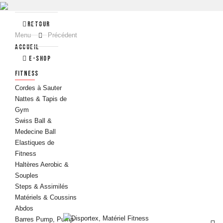
Retour
Menu
Précédent
Accueil
e-Shop
FITNESS
Cordes à Sauter
Nattes & Tapis de
Gym
Swiss Ball &
Medecine Ball
Elastiques de
Fitness
Haltères Aerobic &
Souples
Steps & Assimilés
Matériels & Coussins
Abdos
Barres Pump, Pump