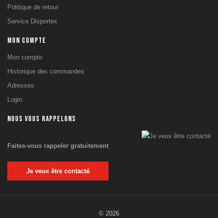
Football
Politique de retour
Basket
Service Disportex
SOLS SPORTIF
MON COMPTE
Tatamis & Tapis
puzzle
Mon compte
Rouleau de sol
Historique des commandes
Protections
Adresses
Pistes courses &
Gazon
Login
Dalles de sol
NOUS VOUS RAPPELONS
SPORTS DE COMBAT
Arts Martiaux
Faites-vous rappeler gratuitement
Boxe
DISPORTEX SAV
Je veux être contacté
Câbles et
Accastillage
Accessoires SAV
Selleries Toutes
© 2026