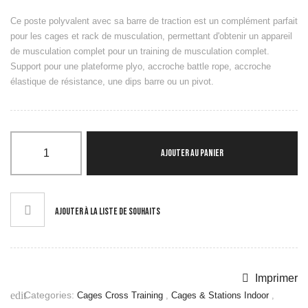
Vitesse
Ce poste polyvalent avec sa barre de traction est un complément parfait
KettleBells
pour les cages et rack de musculation, permettant d'obtenir un appareil
Slam Balls & Wall
de musculation complet pour un training de musculation complet.
Balls
Support pour une plateforme plyo, accroche battle rope, accroche
Battle Rope & Corde
élastique de résistance, une dips barre ou un pivot.
à Grimper
Barres &
Accessoires
Racks, Supports &
Rangement
AJOUTER AU PANIER
Plyo box &
Pliométrie
Motricité
Power bag & Gilet
AJOUTER À LA LISTE DE SOUHAITS
lesté
Pneu, Sled &
Traineau
Autre Petit
Imprimer
Equipement
Categories:
edit
Cages Cross Training
,
Cages & Stations Indoor
,
CAGES CROSS