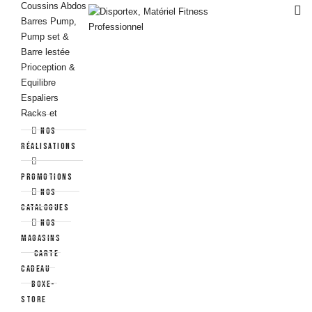
Coussins Abdos
Barres Pump,
Pump set &
Barre lestée
Prioception &
Equilibre
Espaliers
Racks et
Supports
Nos
Fitness
réalisations
Yoga - Pilates &
Stretching
Promotions
Nos
Pilates & Gym
catalogues
douce
NOS
Yoga
MAGASINS
Streching &
Carte
Récupération
cadeau
Aquafitness
Boxe-
Store
Aquabikes &