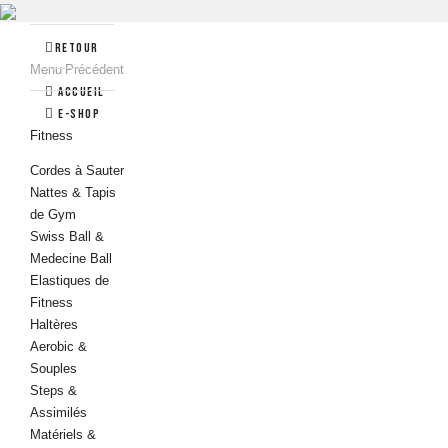
Retour
Menu
Précédent
Accueil
e-Shop
Fitness
Cordes à Sauter
Nattes & Tapis
de Gym
Swiss Ball &
Medecine Ball
Elastiques de
Fitness
Haltères
Aerobic &
Souples
Steps &
Assimilés
Matériels &