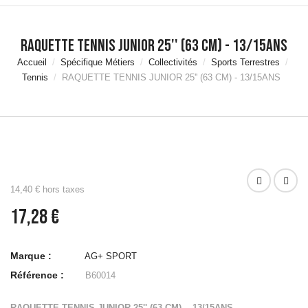
Tapis de
Marche
Accessoires
RAQUETTE TENNIS JUNIOR 25'' (63 CM) - 13/15ANS
Natation
Accueil
Spécifique Métiers
Collectivités
Sports Terrestres
Accessoires
Tennis
RAQUETTE TENNIS JUNIOR 25'' (63 CM) - 13/15ANS
Aquafitness &
Aquaboxe
Equipement et
Rangement
Piscine
Matériels de
musculation
14,40 € hors taxes
Haltères &
Racks
17,28 €
Disques &
Supports
Barres de
Marque :
AG+ SPORT
Musculation &
Référence :
B60014
Racks
Autres
RAQUETTE TENNIS JUNIOR 25'' (63 CM) - 13/15ANS