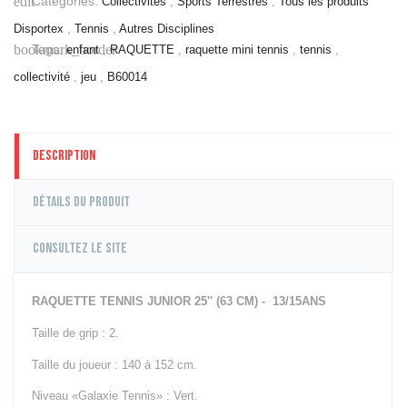
Categories:
edit
Collectivités
,
Sports Terrestres
,
Tous les produits
Corde à
Disportex
,
Tennis
,
Autres Disciplines
Grimper
Tags:
bookmark_border
enfant
,
RAQUETTE
,
raquette mini tennis
,
tennis
,
Barres &
Accessoires
collectivité
,
jeu
,
B60014
Racks,
Supports &
Rangement
Plyo box &
Description
Pliométrie
Motricité
Détails du produit
Power bag &
Gilet lesté
Consultez le site
Pneu, Sled &
Traineau
Autre Petit
RAQUETTE TENNIS JUNIOR 25'' (63 CM) - 13/15ANS
Equipement
Cages Cross
Taille de grip : 2.
Training
Taille du joueur : 140 à 152 cm.
Cages &
Niveau «Galaxie Tennis» : Vert.
Stations