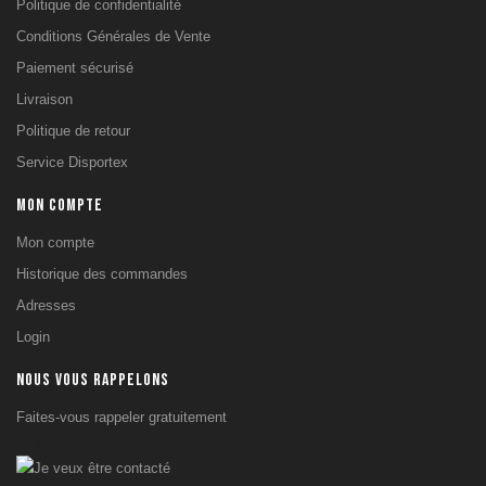
Politique de confidentialité
Fitness Tower &
Conditions Générales de Vente
Chaises
Romaines
Paiement sécurisé
Machines à
Livraison
Charge Libre
Politique de retour
Plateformes
Haltérophilie
Service Disportex
Machines à
MON COMPTE
Charge Guidée
Accessoires de
Mon compte
Tirage
Historique des commandes
Barres Murales
& de Traction
Adresses
Power rack,
Login
Cadre Smith &
Squat
NOUS VOUS RAPPELONS
Bancs de
Faites-vous rappeler gratuitement
Musculation
Je veux être contacté
sports
terrestres